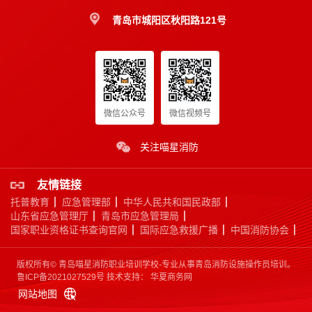
青岛市城阳区秋阳路121号
微信公众号
微信视频号
应急救援员
关注喵星消防
国家认可度高
证书含金量高
市场需求量大
市场政策支持
友情链接
托普教育
应急管理部
中华人民共和国民政部
立即报名
山东省应急管理厅
青岛市应急管理局
国家职业资格证书查询官网
国际应急救援广播
中国消防协会
版权所有© 青岛喵星消防职业培训学校-专业从事青岛消防设施操作员培训。
鲁ICP备2021027529号
技术支持：
华夏商务网
网站地图