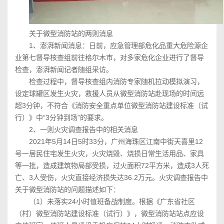
关于微型消防站的两则消息
1、澎湃新闻消息：日前，应急管理部危化品重大危险源企
业第七督导核查组前往格尔木市，对多家危化企业进行了督导
检查，澎湃新闻记者随组采访。
检查过程中，督导核查组内消防专家随机拉动模拟演习，
设定球罐区发生火灾，救援人员从微型消防站赴现场的时间远
超3分钟，不符合《消防安全重点单位微型消防站建设标准（试
行）》中“3分钟到场”的要求。
2、一则火灾调查报告中的相关消息
2021年5月14日5时33分，广州海珠区江南中街天喜里12
号一居民住宅发生火灾，火灾烧毁、烧损日常生活用品、家具
等一批，造成建筑物局部受损，过火面积72平方米，造成3人死
亡、3人受伤，火灾直接经济损失达36.2万元。火灾调查报告中
关于微型消防站的问题描述如下：
（1）未落实24小时值班备战制度。根据《广东省社区
（村）微型消防站建设标准（试行）》，微型消防站站点应设