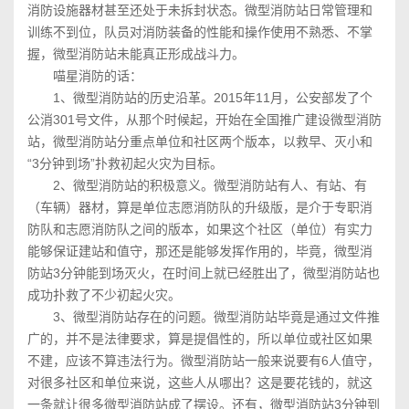
消防设施器材甚至还处于未拆封状态。微型消防站日常管理和
训练不到位，队员对消防装备的性能和操作使用不熟悉、不掌
握，微型消防站未能真正形成战斗力。
喵星消防的话：
1、微型消防站的历史沿革。2015年11月，公安部发了个
公消301号文件，从那个时候起，开始在全国推广建设微型消防
站，微型消防站分重点单位和社区两个版本，以救早、灭小和
“3分钟到场”扑救初起火灾为目标。
2、微型消防站的积极意义。微型消防站有人、有站、有
（车辆）器材，算是单位志愿消防队的升级版，是介于专职消
防队和志愿消防队之间的版本，如果这个社区（单位）有实力
能够保证建站和值守，那还是能够发挥作用的，毕竟，微型消
防站3分钟能到场灭火，在时间上就已经胜出了，微型消防站也
成功扑救了不少初起火灾。
3、微型消防站存在的问题。微型消防站毕竟是通过文件推
广的，并不是法律要求，算是提倡性的，所以单位或社区如果
不建，应该不算违法行为。微型消防站一般来说要有6人值守，
对很多社区和单位来说，这些人从哪出？这是要花钱的，就这
一条就让很多微型消防站成了摆设。还有，微型消防站3分钟到