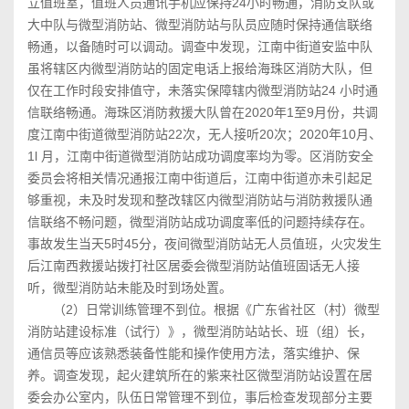
立值班室，值班人员通讯手机应保持24小时畅通，消防支队或
大中队与微型消防站、微型消防站与队员应随时保持通信联络
畅通，以备随时可以调动。调查中发现，江南中街道安监中队
虽将辖区内微型消防站的固定电话上报给海珠区消防大队，但
仅在工作时段安排值守，未落实保障辖内微型消防站24 小时通
信联络畅通。海珠区消防救援大队曾在2020年1至9月份，共调
度江南中街道微型消防站22次，无人接听20次；2020年10月、
1l 月，江南中街道微型消防站成功调度率均为零。区消防安全
委员会将相关情况通报江南中街道后，江南中街道亦未引起足
够重视，未及时发现和整改辖区内微型消防站与消防救援队通
信联络不畅问题，微型消防站成功调度率低的问题持续存在。
事故发生当天5时45分，夜间微型消防站无人员值班，火灾发生
后江南西救援站拨打社区居委会微型消防站值班固话无人接
听，微型消防站未能及时到场处置。
（2）日常训练管理不到位。根据《广东省社区（村）微型
消防站建设标准（试行）》，微型消防站站长、班（组）长，
通信员等应该熟悉装备性能和操作使用方法，落实维护、保
养。调查发现，起火建筑所在的紫来社区微型消防站设置在居
委会办公室内，队伍日常管理不到位，事后检查发现部分主要