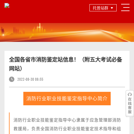
托普站群
全国各省市消防鉴定站信息！（附五大考试必备
网站）
2022-08-30 08:55
消防行业职业技能鉴定指导中心简介
消防行业职业技能鉴定指导中心隶属于应急管理部消防
救援局，负责全国消防行业职业技能鉴定技术指导和组