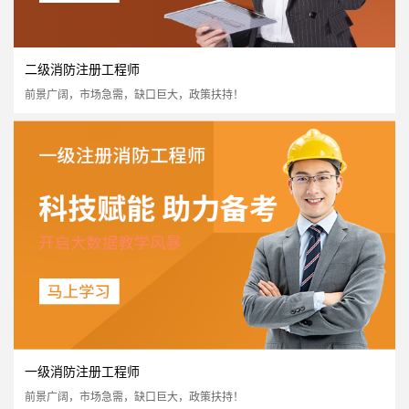
二级消防注册工程师
前景广阔，市场急需，缺口巨大，政策扶持！
高级消防设施操作员
国家认可度高
证书含金量高
市场需求量大
市场政策支持
立即报名
一级消防注册工程师
前景广阔，市场急需，缺口巨大，政策扶持！