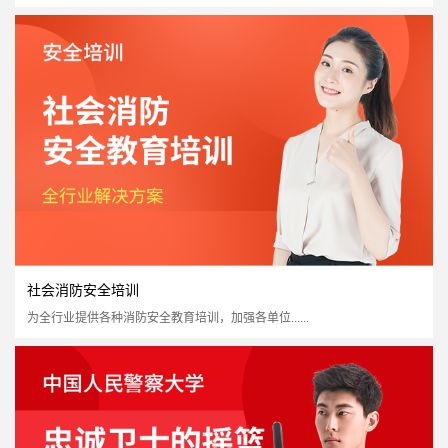
二级消防注册工程师
国家认可度高
证书含金量高
市场需求量大
市场政策支持
立即报名
社会消防安全培训
为全行业提供各种消防安全教育培训，加强各单位......
一级消防注册工程师
国家认可度高
证书含金量高
市场需求量大
市场政策支持