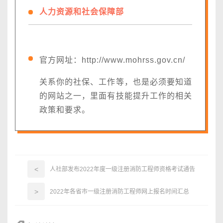
人力资源和社会保障部
官方
网址：http://www.mohrss.gov.cn/
关系你的社保、工作等，也是必须要知道
的网站之一，里面有技能提升工作的相关
政策和要求。
<
人社部发布2022年度一级注册消防工程师资格考试通告
>
2022年各省市一级注册消防工程师网上报名时间汇总