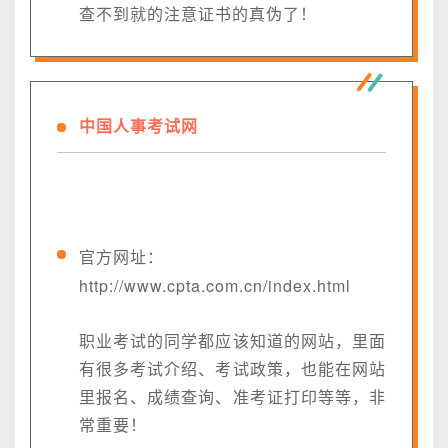
查不到就的注意证书的真伪了！
中国人事考试网
官方
网址：
http://www.cpta.com.cn/index.html
职业考试的同学都应该知道的网站，里面
有很多考试介绍、考试政策，也能在网站
里报名、成绩查询、准考证打印等等，非
常重要！