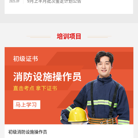
9月上半月批次鉴定计划公告
2025.09
培训项目
初级消防设施操作员