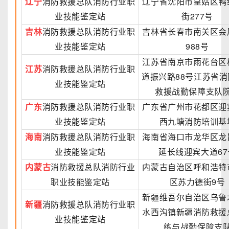
消防救援总队消防行业职
辽宁省沈阳市皇姑区鸭
辽宁
业技能鉴定站
街277号
消防救援总队消防行业职
吉林省长春市南关区会
吉林
业技能鉴定站
988号
江苏省南京市雨花台区
消防救援总队消防行业职
江苏
道振兴路88号江苏省
业技能鉴定站
救援战勤保障支队
消防救援总队消防行业职
广东省广州市花都区迎
广东
业技能鉴定站
西九塘消防培训基
消防救援总队消防行业职
海南省海口市龙华区龙
海南
业技能鉴定站
延长线迎宾大道67
消防救援总队消防行业
内蒙古自治区呼和浩特
内蒙古
职业技能鉴定站
区苏力德街9号
新疆维吾尔自治区乌鲁
消防救援总队消防行业职
新疆
水西沟镇新疆消防救援
业技能鉴定站
练与战勤保障支