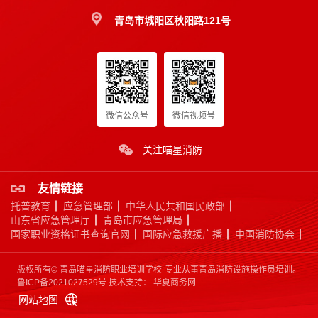
青岛市城阳区秋阳路121号
微信公众号
微信视频号
应急救援员
关注喵星消防
国家认可度高
证书含金量高
市场需求量大
市场政策支持
友情链接
托普教育
应急管理部
中华人民共和国民政部
立即报名
山东省应急管理厅
青岛市应急管理局
国家职业资格证书查询官网
国际应急救援广播
中国消防协会
版权所有© 青岛喵星消防职业培训学校-专业从事青岛消防设施操作员培训。
鲁ICP备2021027529号
技术支持：
华夏商务网
网站地图